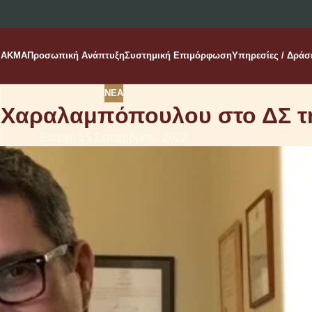
AKMA
Προσωπική Ανάπτυξη
Συστημική Επιμόρφωση
Υπηρεσίες / Δράσ
ΝΈΑ
 Χαραλαμπόπουλου στο ΔΣ τ
Ενεργό 15 Σεπτεμβρίου, 2022