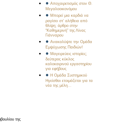
Αποχαιρετισμός στον Θ.
Μεγαλοοικονόμου
Μπορεί μια καρδιά να
ραγίσει στ’ αλήθεια από
θλίψη; άρθρο στην
“Καθημερινή” της Λίνας
Γιάνναρου
Ανακαλύψτε την Ομάδα
Εμψύχωσης Παιδιών!
Μαγειρεύεις ιστορίες;
δεύτερος κύκλος
καλοκαιρινού εργαστηρίου
για εφήβους
Η Ομάδα Συστημικού
Ηγείσθαι ετοιμάζεται για τα
νέα της μέλη…
μβουλίου της