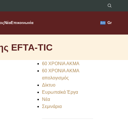
εις
Νέα
Επικοινωνία
Gr
ης EFTA-TIC
60 ΧΡΟΝΙΑ ΑΚΜΑ
60 ΧΡΟΝΙΑ ΑΚΜΑ
απολογισμός
Δίκτυο
Ευρωπαϊκά Έργα
Νέα
Σεμινάρια