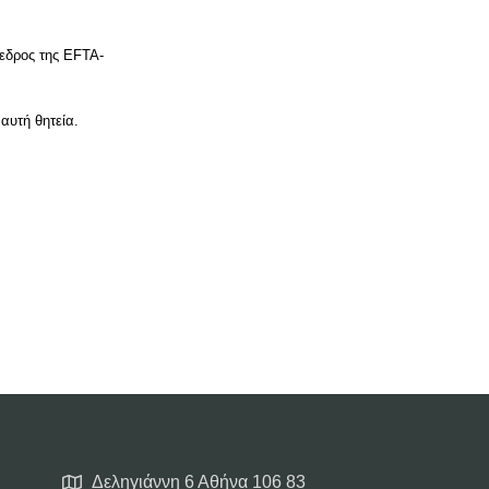
εδρος της ΕFTA-
αυτή θητεία.
Δεληγιάννη 6 Αθήνα 106 83