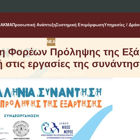
AKMA
Προσωπική Ανάπτυξη
Συστημική Επιμόρφωση
Υπηρεσίες / Δράσ
ΝΈΑ
ση Φορέων Πρόληψης της Εξά
 στις εργασίες της συνάντη
Ενεργό 9 Σεπτεμβρίου, 2022