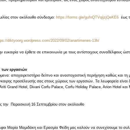
μιλίας στον ακόλουθο σύνδεσμο:
https://forms.gle/gufnQTVqijzjQeKE6
έως τ
tps://diktyoorg.wordpress.com/2022/09/02/anartimenes-13h/
 ευκαιρία να έρθετε σε επικοινωνία με τους αντίστοιχους συναδέλφους ώστ
ς των εργασιών
να: αποχαιρετιστήριο δείπνο και αναστοχαστική περιήγηση καθώς και τη 
έγκαιρης προσέλευσής σας στους χώρους των εργασιών. Τα λεωφορεία είναι 
iti Grand Hotel, Divani Corfu Palace, Corfu Holiday Palace, Arion Hotel κα
ως την Παρασκευή 16 Σεπτεμβρίου στον ακόλουθο
φοι Μαρία Μαμιδάκη και Ερασμία Φείδη μας καλούν να συνεχίσουμε το συλ