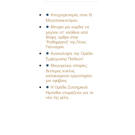
Αποχαιρετισμός στον Θ.
Μεγαλοοικονόμου
Μπορεί μια καρδιά να
ραγίσει στ’ αλήθεια από
θλίψη; άρθρο στην
“Καθημερινή” της Λίνας
Γιάνναρου
Ανακαλύψτε την Ομάδα
Εμψύχωσης Παιδιών!
Μαγειρεύεις ιστορίες;
δεύτερος κύκλος
καλοκαιρινού εργαστηρίου
για εφήβους
Η Ομάδα Συστημικού
Ηγείσθαι ετοιμάζεται για τα
νέα της μέλη…