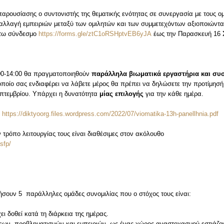
 παρουσίασης ο συντονιστής της θεματικής ενότητας σε συνεργασία με τους ο
ταλλαγή εμπειριών μεταξύ των ομιλητών και των συμμετεχόντων αξιοποιώντα
άτω σύνδεσμο
https://forms.gle/ztC1oRSHptvEB6yJA
έως την Παρασκευή 16 Σ
:00-14:00 θα πραγματοποιηθούν
παράλληλα βιωματικά εργαστήρια και συ
 οποίο σας ενδιαφέρει να λάβετε μέρος θα πρέπει να δηλώσετε την προτίμησ
πτεμβρίου. Υπάρχει η δυνατότητα
μίας επιλογής
για την κάθε ημέρα.
:
https://diktyoorg.files.wordpress.com/2022/07/viomatika-13h-panellhnia.pdf
 τρόπο λειτουργίας τους είναι διαθέσιμες στον ακόλουθο
sfp/
ήσουν 5 παράλληλες ομάδες συνομιλίας που ο στόχος τους είναι:
ι δοθεί κατά τη διάρκεια της ημέρας.
ψεων, προβληματισμών και εμπειριών, ως ένας χώρος αναστοχασμού εστιάζο