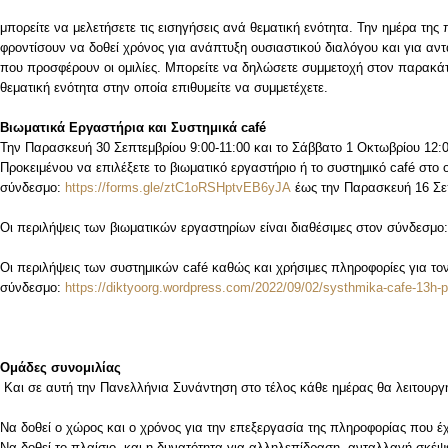
μπορείτε να μελετήσετε τις εισηγήσεις ανά θεματική ενότητα. Την ημέρα της
φροντίσουν να δοθεί χρόνος για ανάπτυξη ουσιαστικού διαλόγου και για αν
που προσφέρουν οι ομιλίες. Μπορείτε να δηλώσετε συμμετοχή στον παρακ
θεματική ενότητα στην οποία επιθυμείτε να συμμετέχετε.
Βιωματικά Εργαστήρια και Συστημικά
café
Την Παρασκευή 30 Σεπτεμβρίου 9:00-11:00 και το Σάββατο 1 Οκτωβρίου 12
Προκειμένου να επιλέξετε το βιωματικό εργαστήριο ή το συστημικό café στο
σύνδεσμο:
https://forms.gle/ztC1oRSHptvEB6yJA
έως την Παρασκευή 16 Σε
Οι περιλήψεις των βιωματικών εργαστηρίων είναι διαθέσιμες στον σύνδεσμο
Οι περιλήψεις των συστημικών café καθώς και χρήσιμες πληροφορίες για τον
σύνδεσμο:
https://diktyoorg.wordpress.com/2022/09/02/systhmika-cafe-13h-p
Ομάδες συνομιλίας
Και σε αυτή την Πανελλήνια Συνάντηση στο τέλος κάθε ημέρας θα λειτουργ
Να δοθεί ο χώρος και ο χρόνος για την επεξεργασία της πληροφορίας που έχε
Να δοθεί το πλαίσιο και η δυνατότητα για αλληλεπίδραση, ανταλλαγή σκέ