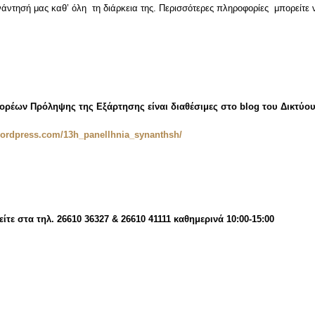
ντησή μας καθ’ όλη τη διάρκεια της. Περισσότερες πληροφορίες μπορείτε 
ορέων Πρόληψης της Εξάρτησης είναι διαθέσιμες στο blog του Δικτύο
.wordpress.com/13h_panellhnia_synanthsh/
τε στα τηλ. 26610 36327 & 26610 41111 καθημερινά 10:00-15:00