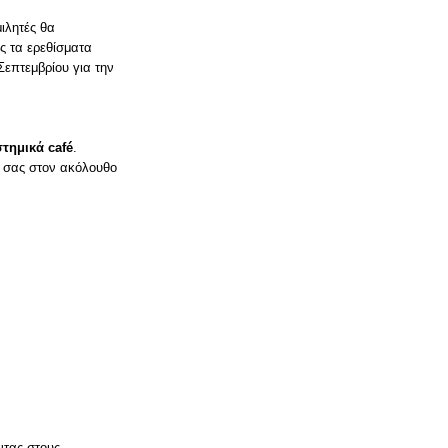
μιλητές θα
ς τα ερεθίσματα
επτεμβρίου για την
στημικά
café
.
ή σας στον ακόλουθο
ντας στους