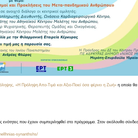
ηψης, «Η Πρόληψη Απο-Τιμά και Αξιο-Ποιεί όσα φέρνει η Ζωή»
η οποία θα
ές ενότητες που έχουν συμπεριληφθεί στο πρόγραμμα. Στον ακόλουθο σύνδε
nellhnias-synanthshs/