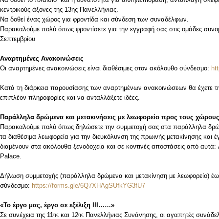
κεντρικούς άξονες της 13ης Πανελλήνιας.
Να δοθεί ένας χώρος για φροντίδα και σύνδεση των συναδέλφων.
Παρακαλούμε πολύ όπως φροντίσετε για την εγγραφή σας στις ομάδες συνο
Σεπτεμβρίου
Αναρτημένες Ανακοινώσεις
Οι αναρτημένες ανακοινώσεις είναι διαθέσιμες στον ακόλουθο σύνδεσμο:
ht
Κατά τη διάρκεια παρουσίασης των αναρτημένων ανακοινώσεων θα έχετε την
επιπλέον πληροφορίες και να ανταλλάξετε ιδέες.
Παράλληλα δρώμενα και μετακινήσεις με λεωφορείο προς τους χώρου
Παρακαλούμε πολύ όπως δηλώσετε την συμμετοχή σας στα παράλληλα δρώμε
τα διαθέσιμα λεωφορεία για την διευκόλυνση της πρωινής μετακίνησης και 
διαμένουν στα ακόλουθα ξενοδοχεία και σε κοντινές αποστάσεις από αυτά: Ar
Palace.
Δήλωση συμμετοχής (παράλληλα δρώμενα και μετακίνηση με λεωφορείο) έ
σύνδεσμο:
https://forms.gle/6Q7XHAgSUfkYG3fU7
«Το έργο μας, έργο σε εξέλιξη
III……»
Σε συνέχεια της 11
και 12
Πανελλήνιας Συνάνησης, οι αγαπητές συνάδελ
ης
ης