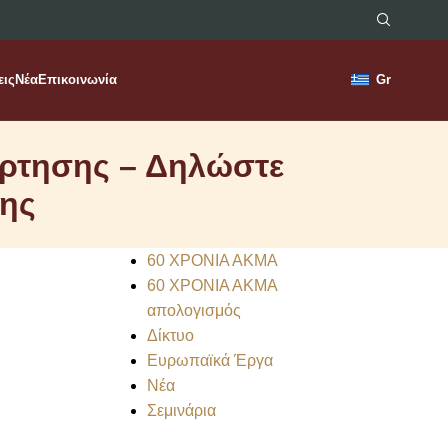
εις
Νέα
Επικοινωνία
Gr
ρτησης – Δηλώστε
σης
60 ΧΡΟΝΙΑ ΑΚΜΑ
60 ΧΡΟΝΙΑ ΑΚΜΑ
απολογισμός
Δίκτυο
Ευρωπαϊκά Έργα
Νέα
Σεμινάρια