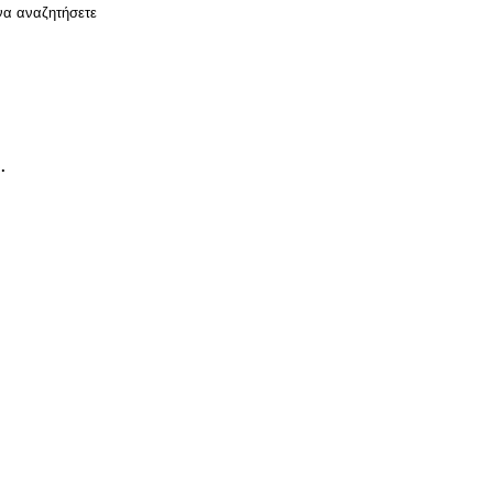
να αναζητήσετε
υ.