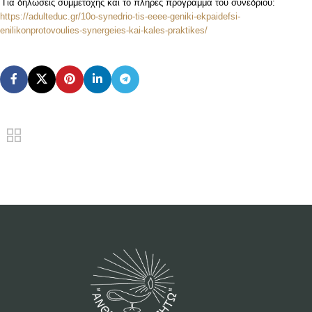
Για δηλώσεις συμμετοχής και το πλήρες πρόγραμμα του συνεδρίου:
https://adulteduc.gr/10o-synedrio-tis-eeee-geniki-ekpaidefsi-
enilikonprotovoulies-synergeies-kai-kales-praktikes/