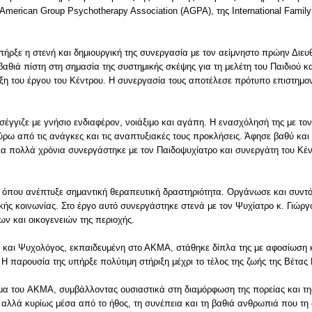
 American Group Psychotherapy Association (AGPA), της International Famil
υπήρξε η στενή και δημιουργική της συνεργασία με τον αείμνηστο πρώην Διε
θιά πίστη στη σημασία της συστημικής σκέψης για τη μελέτη του Παιδιού κα
λιξη του έργου του Κέντρου. Η συνεργασία τους αποτέλεσε πρότυπο επιστημο
οσέγγιζε με γνήσιο ενδιαφέρον, νοιάξιμο και αγάπη. Η ενασχόλησή της με το
ρω από τις ανάγκες και τις αναπτυξιακές τους προκλήσεις. Άφησε βαθύ και 
 πολλά χρόνια συνεργάστηκε με τον Παιδοψυχίατρο και συνεργάτη του Κέντ
, όπου ανέπτυξε σημαντική θεραπευτική δραστηριότητα. Οργάνωσε και συντό
κής κοινωνίας. Στο έργο αυτό συνεργάστηκε στενά με τον Ψυχίατρο κ. Γιώργ
ν και οικογενειών της περιοχής.
ς και Ψυχολόγος, εκπαιδευμένη στο ΑΚΜΑ, στάθηκε δίπλα της με αφοσίωση 
Η παρουσία της υπήρξε πολύτιμη στήριξη μέχρι το τέλος της ζωής της Βέτας
μα του Α
ΚΜΑ
, συμβάλλοντας ουσιαστικά στη διαμόρφωση της πορείας και τη
 αλλά κυρίως μέσα από το ήθος, τη συνέπεια και τη βαθιά ανθρωπιά που τη 