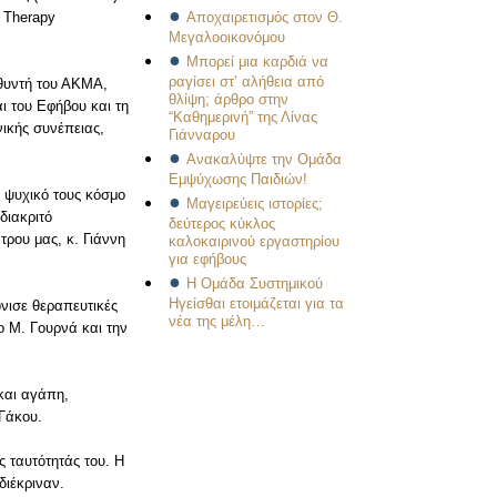
y Therapy
Αποχαιρετισμός στον Θ.
Μεγαλοοικονόμου
Μπορεί μια καρδιά να
ραγίσει στ’ αλήθεια από
υθυντή του ΑΚΜΑ,
θλίψη; άρθρο στην
ι του Εφήβου και τη
“Καθημερινή” της Λίνας
νικής συνέπειας,
Γιάνναρου
Ανακαλύψτε την Ομάδα
Εμψύχωσης Παιδιών!
ν ψυχικό τους κόσμο
Μαγειρεύεις ιστορίες;
διακριτό
δεύτερος κύκλος
ρου μας, κ. Γιάννη
καλοκαιρινού εργαστηρίου
για εφήβους
Η Ομάδα Συστημικού
Ηγείσθαι ετοιμάζεται για τα
νισε θεραπευτικές
νέα της μέλη…
ο Μ. Γουρνά και την
και αγάπη,
 Γάκου.
ς ταυτότητάς του. Η
διέκριναν.