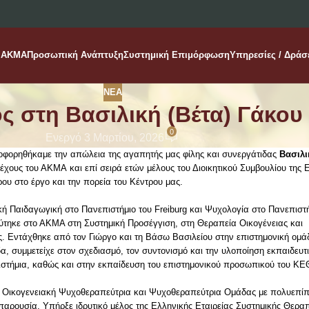
AKMA
Προσωπική Ανάπτυξη
Συστημική Επιμόρφωση
Υπηρεσίες / Δράσ
ΝΈΑ
ς στη Βασιλική (Βέτα) Γάκου
0
Ενεργό 3 Μαρτίου, 2026
οφορηθήκαμε την απώλεια της αγαπητής μας φίλης και συνεργάτιδας
Βασιλι
έχους του Α
ΚΜΑ
και επί σειρά ετών μέλους του Διοικητικού Συμβουλίου της 
ου στο έργο και την πορεία του Κέντρου μας.
 Παιδαγωγική στο Πανεπιστήμιο του Freiburg και Ψυχολογία στο Πανεπιστή
εύτηκε στο ΑΚΜΑ στη
Σ
υστημική
Π
ροσέγγιση, στη
Θ
εραπεία
Ο
ικογένειας και
. Εντάχθηκε από τον Γιώργο και τη Βάσω Βασιλείου στην επιστημονική ομάδ
α, συμμετείχε στον σχεδιασμό, τον συντονισμό και την υλοποίηση εκπαιδε
στήμια, καθώς και στην εκπαίδευση του επιστημονικού προσωπικού του ΚΕ
 Οικογενειακή Ψυχοθεραπεύτρια και Ψυχοθεραπεύτρια Ομάδας με πολυεπίπ
 παρουσία. Υπήρξε ιδρυτικό μέλος της Ελληνικής Εταιρείας Συστημικής Θερα