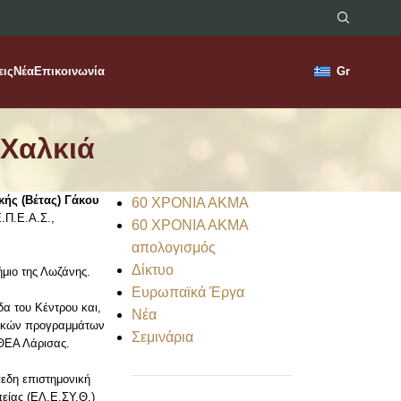
εις
Νέα
Επικοινωνία
Gr
 Χαλκιά
κής (Βέτας) Γάκου
60 ΧΡΟΝΙΑ ΑΚΜΑ
Ε.Π.Ε.Α.Σ.,
60 ΧΡΟΝΙΑ ΑΚΜΑ
απολογισμός
Δίκτυο
μιο της Λωζάνης.
Ευρωπαϊκά Έργα
α του Κέντρου και,
Νέα
υτικών προγραμμάτων
Σεμινάρια
ΘΕΑ Λάρισας.
εδη επιστημονική
πείας (ΕΛ.Ε.ΣΥ.Θ.)