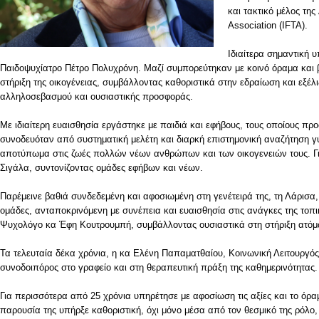
και τακτικό μέλος της
Association (IFTA).
Ιδιαίτερα σημαντική 
Παιδοψυχίατρο Πέτρο Πολυχρόνη. Μαζί συμπορεύτηκαν με κοινό όραμα και βα
στήριξη της οικογένειας, συμβάλλοντας καθοριστικά στην εδραίωση και εξέ
αλληλοσεβασμού και ουσιαστικής προσφοράς.
Με ιδιαίτερη ευαισθησία εργάστηκε με παιδιά και εφήβους, τους οποίους πρ
συνοδευόταν από συστηματική μελέτη και διαρκή επιστημονική αναζήτηση γύ
αποτύπωμα στις ζωές πολλών νέων ανθρώπων και των οικογενειών τους. Για
Σιγάλα, συντονίζοντας ομάδες εφήβων και νέων.
Παρέμεινε βαθιά συνδεδεμένη και αφοσιωμένη στη γενέτειρά της, τη Λάρισα
ομάδες, ανταποκρινόμενη με συνέπεια και ευαισθησία στις ανάγκες της τοπι
Ψυχολόγο κα Έφη Κουτρουμπή, συμβάλλοντας ουσιαστικά στη στήριξη ατόμω
Τα τελευταία δέκα χρόνια, η κα Ελένη Παπαματθαίου, Κοινωνική Λειτουργό
συνοδοιπόρος στο γραφείο και στη θεραπευτική πράξη της καθημερινότητας. 
Για περισσότερα από 25 χρόνια υπηρέτησε με αφοσίωση τις αξίες και το όρα
παρουσία της υπήρξε καθοριστική, όχι μόνο μέσα από τον θεσμικό της ρόλο,