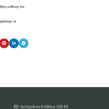
θήκη ευθύνης και
κφράζουμε τα
Δεληγιάννη 6 Αθήνα 106 83