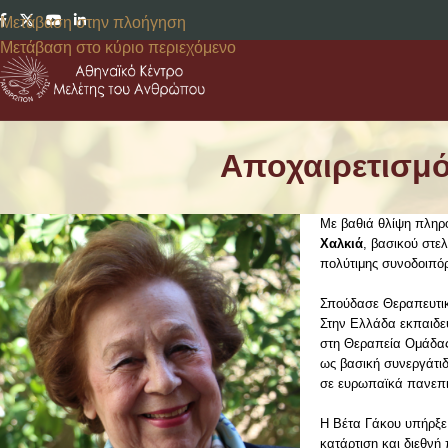
Μετάβαση στην πλοήγηση
Μετάβαση στο κύριο περιεχόμενο
Αποχαιρετισμό
Με βαθιά θλίψη πληρ
Χαλκιά
,
​βασικού
στελ
πολύτιμης συνοδοιπόρ
Σπούδασε Θεραπευτική
Στην Ελλάδα εκπαιδ
στη
Θ
εραπεία
Ο
μάδας
ως βασική συνεργάτιδ
σε ευρωπαϊκά πανεπι
Η Βέτα Γάκου υπήρξε
κατάρτιση και διεθνή