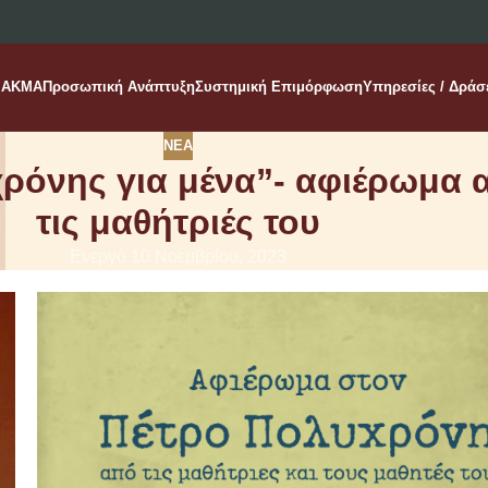
AKMA
Προσωπική Ανάπτυξη
Συστημική Επιμόρφωση
Υπηρεσίες / Δράσ
ΝΈΑ
χρόνης για μένα”- αφιέρωμα 
τις μαθήτριές του
Ενεργό 10 Νοεμβρίου, 2023