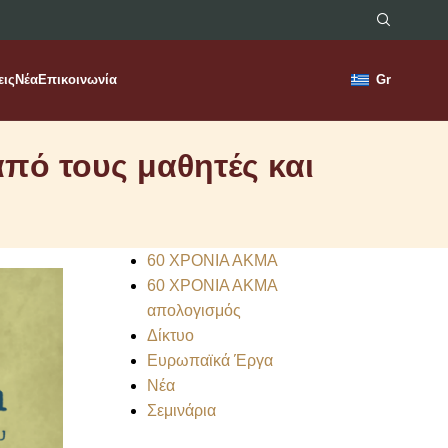
εις
Νέα
Επικοινωνία
Gr
από τους μαθητές και
60 ΧΡΟΝΙΑ ΑΚΜΑ
60 ΧΡΟΝΙΑ ΑΚΜΑ
απολογισμός
Δίκτυο
Ευρωπαϊκά Έργα
Νέα
Σεμινάρια