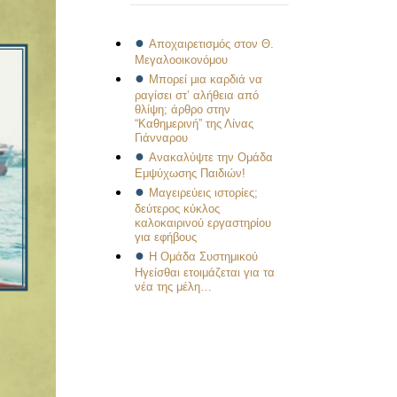
Αποχαιρετισμός στον Θ.
Μεγαλοοικονόμου
Μπορεί μια καρδιά να
ραγίσει στ’ αλήθεια από
θλίψη; άρθρο στην
“Καθημερινή” της Λίνας
Γιάνναρου
Ανακαλύψτε την Ομάδα
Εμψύχωσης Παιδιών!
Μαγειρεύεις ιστορίες;
δεύτερος κύκλος
καλοκαιρινού εργαστηρίου
για εφήβους
Η Ομάδα Συστημικού
Ηγείσθαι ετοιμάζεται για τα
νέα της μέλη…