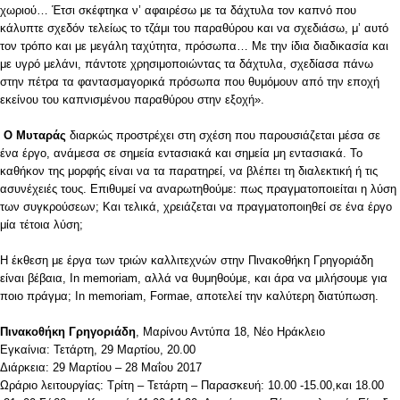
χωριού… Έτσι σκέφτηκα ν’ αφαιρέσω με τα δάχτυλα τον καπνό που
κάλυπτε σχεδόν τελείως το τζάμι του παραθύρου και να σχεδιάσω, μ’ αυτό
τον τρόπο και με μεγάλη ταχύτητα, πρόσωπα… Με την ίδια διαδικασία και
με υγρό μελάνι, πάντοτε χρησιμοποιώντας τα δάχτυλα, σχεδίασα πάνω
στην πέτρα τα φαντασμαγορικά πρόσωπα που θυμόμουν από την εποχή
εκείνου του καπνισμένου παραθύρου στην εξοχή».
Ο Μυταράς
διαρκώς προστρέχει στη σχέση που παρουσιάζεται μέσα σε
ένα έργο, ανάμεσα σε σημεία εντασιακά και σημεία μη εντασιακά. Το
καθήκον της μορφής είναι να τα παρατηρεί, να βλέπει τη διαλεκτική ή τις
ασυνέχειές τους. Επιθυμεί να αναρωτηθούμε: πως πραγματοποιείται η λύση
των συγκρούσεων; Και τελικά, χρειάζεται να πραγματοποιηθεί σε ένα έργο
μία τέτοια λύση;
Η έκθεση με έργα των τριών καλλιτεχνών στην Πινακοθήκη Γρηγοριάδη
είναι βέβαια, In memoriam, αλλά να θυμηθούμε, και άρα να μιλήσουμε για
ποιο πράγμα; In memoriam, Formae, αποτελεί την καλύτερη διατύπωση.
Πινακοθήκη Γρηγοριάδη
, Μαρίνου Αντύπα 18, Νέο Ηράκλειο
Εγκαίνια: Τετάρτη, 29 Μαρτίου, 20.00
Διάρκεια: 29 Μαρτίου – 28 Μαΐου 2017
Ωράριο λειτουργίας: Τρίτη – Τετάρτη – Παρασκευή: 10.00 -15.00,και 18.00