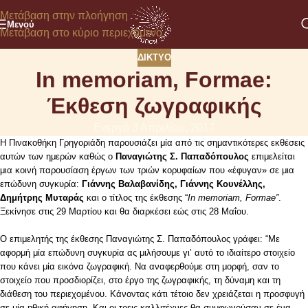
Μετάβαση στην πλοήγηση
Μενού
Μετάβαση στο κύριο περιεχόμενο
ΔΊΚΤΥΟ
In memoriam, Formae:
Έκθεση ζωγραφικής
Ενεργό 3 Απριλίου, 2017
H Πινακοθήκη Γρηγοριάδη παρουσιάζει μία από τις σημαντικότερες εκθέσεις
αυτών των ημερών καθώς ο
Παναγιώτης Σ. Παπαδόπουλος
επιμελείται
μια κοινή παρουσίαση έργων των τριών κορυφαίων που «έφυγαν» σε μια
επώδυνη συγκυρία:
Γιάννης Βαλαβανίδης, Γιάννης Κουνέλλης,
Δημήτρης Μυταράς
και ο τίτλος της έκθεσης “
In memoriam, Formae”
.
Ξεκίνησε στις 29 Μαρτίου και θα διαρκέσει εώς στις 28 Μαΐου.
Ο επιμελητής της έκθεσης Παναγιώτης Σ. Παπαδόπουλος γράφει: “Με
αφορμή μία επώδυνη συγκυρία ας μιλήσουμε γι’ αυτό το ιδιαίτερο στοιχείο
που κάνει μία εικόνα ζωγραφική. Να αναφερθούμε στη μορφή, σαν το
στοιχείο που προσδιορίζει, στο έργο της ζωγραφικής, τη δύναμη και τη
διάθεση του περιεχομένου. Κάνοντας κάτι τέτοιο δεν χρειάζεται η προσφυγή
σε μία ηθική αφήγηση. Και οι τρεις καλλιτέχνες θα συμφωνούσαν σε ένα