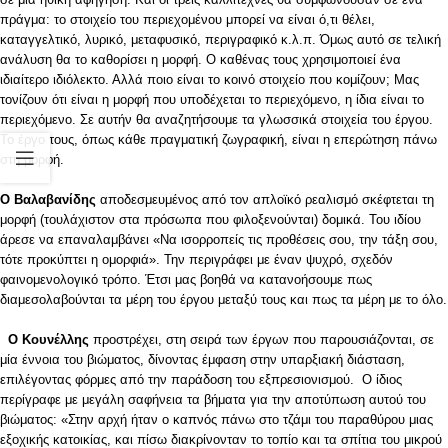
πράγμα: το στοιχείο του περιεχομένου μπορεί να είναι ό,τι θέλει,
καταγγελτικό, λυρικό, μεταφυσικό, περιγραφικό κ.λ.π. Όμως αυτό σε τελική
ανάλυση θα το καθορίσει η μορφή. Ο καθένας τους χρησιμοποιεί ένα
ιδιαίτερο ιδιόλεκτο. Αλλά ποιο είναι το κοινό στοιχείο που κομίζουν; Μας
τονίζουν ότι είναι η μορφή που υποδέχεται το περιεχόμενο, η ίδια είναι το
περιεχόμενο. Σε αυτήν θα αναζητήσουμε τα γλωσσικά στοιχεία του έργου.
Το έργο τους, όπως κάθε πραγματική ζωγραφική, είναι η επερώτηση πάνω
στη μορφή.
Ο Βαλαβανίδης
αποδεσμευμένος από τον απλοϊκό ρεαλισμό σκέφτεται τη
μορφή (τουλάχιστον στα πρόσωπα που φιλοξενούνται) δομικά. Του ιδίου
άρεσε να επαναλαμβάνει «Να ισορροπείς τις προθέσεις σου, την τάξη σου,
τότε προκύπτει η ομορφιά». Την περιγράφει με έναν ψυχρό, σχεδόν
φαινομενολογικό τρόπο. Έτσι μας βοηθά να κατανοήσουμε πως
διαμεσολαβούνται τα μέρη του έργου μεταξύ τους και πως τα μέρη με το όλο.
Ο Κουνέλλης
προστρέχει, στη σειρά των έργων που παρουσιάζονται, σε
μία έννοια του βιώματος, δίνοντας έμφαση στην υπαρξιακή διάσταση,
επιλέγοντας φόρμες από την παράδοση του εξπρεσιονισμού. Ο ίδιος
περίγραφε με μεγάλη σαφήνεια τα βήματα για την αποτύπωση αυτού του
βιώματος: «Στην αρχή ήταν ο καπνός πάνω στο τζάμι του παραθύρου μιας
εξοχικής κατοικίας, και πίσω διακρίνονταν το τοπίο και τα σπίτια του μικρού