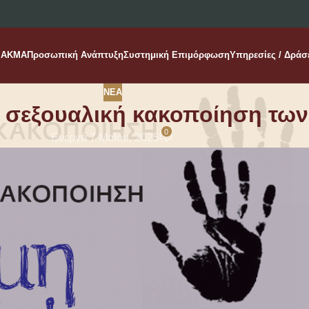
AKMA
Προσωπική Ανάπτυξη
Συστημική Επιμόρφωση
Υπηρεσίες / Δράσ
ΝΈΑ
η σεξουαλική κακοποίηση των
0
Ενεργό 7 Μαΐου, 2025