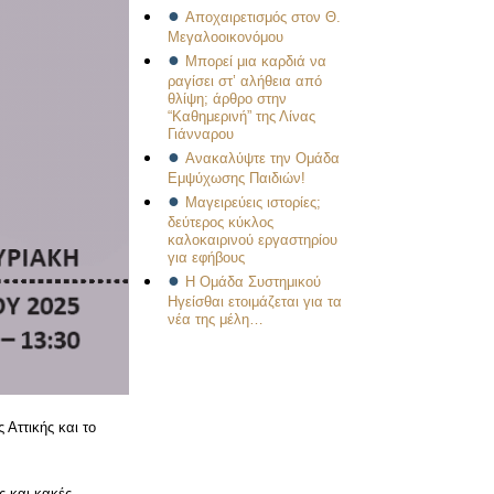
Αποχαιρετισμός στον Θ.
Μεγαλοοικονόμου
Μπορεί μια καρδιά να
ραγίσει στ’ αλήθεια από
θλίψη; άρθρο στην
“Καθημερινή” της Λίνας
Γιάνναρου
Ανακαλύψτε την Ομάδα
Εμψύχωσης Παιδιών!
Μαγειρεύεις ιστορίες;
δεύτερος κύκλος
καλοκαιρινού εργαστηρίου
για εφήβους
Η Ομάδα Συστημικού
Ηγείσθαι ετοιμάζεται για τα
νέα της μέλη…
 Αττικής και το
ς και κακές