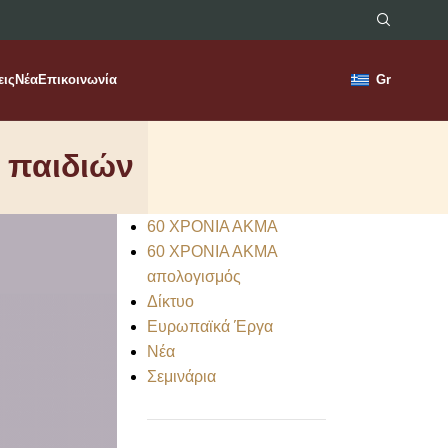
εις
Νέα
Επικοινωνία
Gr
 παιδιών
60 ΧΡΟΝΙΑ ΑΚΜΑ
60 ΧΡΟΝΙΑ ΑΚΜΑ
απολογισμός
Δίκτυο
Ευρωπαϊκά Έργα
Νέα
Σεμινάρια