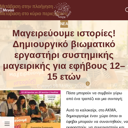
Μετάβαση στην πλοήγηση
Μενού
Μετάβαση στο κύριο περιεχόμενο
ΝΈΑ
Μαγειρεύουμε ιστορίες!
Δημιουργικό βιωματικό
εργαστήρι συστημικής
μαγειρικής για εφήβους 12–
15 ετών
0
Ενεργό 20 Μαΐου, 2026
Πόσα μπορούν να συμβούν γύρω
από ένα τραπέζι και μια συνταγή;
Αυτό το καλοκαίρι, στο
ΑΚΜΑ
,
δημιουργούμε έναν χώρο όπου οι
έφηβοι μπορούν να συναντηθούν, να
εκφραστούν, να συνεργαστούν και