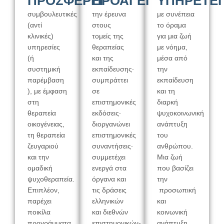
ΠΡΟΣΦΕΡΕΙ
ΠΡΟΑΓΕΙ
ΥΠΗΡΕΤΕΙ
συμβουλευτικές
την έρευνα
με συνέπεια
(αντί
στους
το όραμα
κλινικές)
τομείς της
για μια ζωή
υπηρεσίες
θεραπείας
με νόημα,
(ή
και της
μέσα από
συστημική
εκπαίδευσης∙
την
παρέμβαση
συμπράττει
εκπαίδευση
), με έμφαση
σε
και τη
στη
επιστημονικές
διαρκή
θεραπεία
εκδόσεις∙
ψυχοκοινωνική
οικογένειας,
διοργανώνει
ανάπτυξη
τη θεραπεία
επιστημονικές
του
ζευγαριού
συναντήσεις∙
ανθρώπου.
και την
συμμετέχει
Μια ζωή
ομαδική
ενεργά στα
που βασίζει
ψυχοθεραπεία.
όργανα και
την
Επιπλέον,
τις δράσεις
προσωπική
παρέχει
ελληνικών
και
ποικίλα
και διεθνών
κοινωνική
προγράμματα
επιστημονικών-
ανάπτυξη