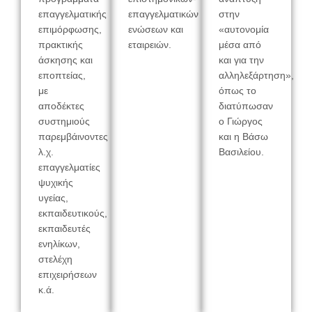
επαγγελματικής
επαγγελματικών
στην
επιμόρφωσης,
ενώσεων και
«αυτονομία
πρακτικής
εταιρειών.
μέσα από
άσκησης και
και για την
εποπτείας,
αλληλεξάρτηση»,
με
όπως το
αποδέκτες
διατύπωσαν
συστημιούς
ο Γιώργος
παρεμβάινοντες
και η Βάσω
λ.χ.
Βασιλείου.
επαγγελματίες
ψυχικής
υγείας,
εκπαιδευτικούς,
εκπαιδευτές
ενηλίκων,
στελέχη
επιχειρήσεων
κ.ά.