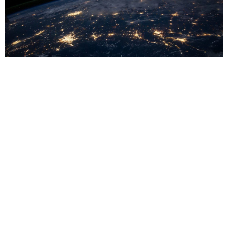
Επαγγελματική Εκπαίδευση
Εκπαιδεύοντας ψυχοθεραπευτές, συμβούλους ψυχικής
υγείας και συστημικούς παρεμβαίνοντες στην Πολυεπίπεδη-
Πολυεστιακή, Διαλεκτική – Συστημική Προσέγγιση
Φορείς,
Οργανισμοί,
Επιχειρήσεις
Σύνδεση, ανάπτυξη, ευζωία: