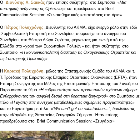
Ο
Διονύσης Λ. Σακκάς
ήταν επίσης συζητητής στο Συμπόσιο «
Μια
συστημική ανάγνωση τις Ορέστειας
» και προεδρεύων στο Brief
Communication Session: «Συναισθηματικές καταστάσεις στα όρια».
Ο
Πέτρος Πολυχρόνης
, Διευθυντής του ΑΚΜΑ, είχε ενεργό ρόλο στην εδώ
Συμβουλευτική Επιτροπή του Συνεδρίου, συμμετείχε στο άνοιγμα του
Συνεδρίου, στο Θέατρο Δώρα Στράτου, φέρνοντας μια φωνή από την
Ελλάδα στο «χορό των Ευρωπαίων Πολιτών» και ήταν συζητητής στο
Συμπόσιο «
Η κοινωνικοπολιτική διάσταση τις Οικογενειακής Θεραπείας και
τις Συστημικής Πρακτικής
».
Η
Κυριακή Πολυχρόνη
, μέλος της Επιστημονικής Ομάδα του ΑΚΜΑ και τ.
Τ.Πρόεδρος της Ευρωπαϊκής Εταιρίας Θεραπείας Οικογένειας (EFTA), ήταν
Επίτιμη Συνεργάτης και Μέλος της Επιστημονικής Επιτροπής του Συνεδρίου.
Παρουσίασε το θέμα «
Η ευθραυστότητα των προσωπικών σχέσεων σήμερα:
Ενθαρρύνοντας τον ασφαλή δεσμό στη θεραπεία ζευγαριού
» στο Συμπόσιο με
τίτλο «
Η αγάπη στις συνεχώς μεταβαλλόμενες σημερινές πραγματικότητες
»
και το Εργαστήριο με τίτλο:
«”We can’t get no satisfaction…”, δουλεύοντας
στην «Καρδιά
» της Θεραπείας Ζευγαριών Σήμερα». Ήταν επίσης
προεδρεύουσα στο Brief Communication Session: «Ζευγάρια».