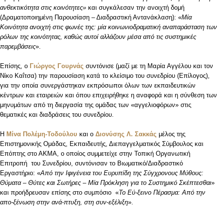
ανθεκτικότητα στις κοινότητες»
και συγκάλεσαν την ανοιχτή δομή
(Δραματοποιημένη Παρουσίαση – Διαδραστική Αντανάκλαση): «
Μία
Κοινότητα ανοιχτή στις φωνές της: μία κοινωνιοδραματική αναπαράσταση των
ρόλων της κοινότητας, καθώς αυτοί αλλάζουν μέσα από τις συστημικές
παρεμβάσεις
».
Επίσης, ο
Γιώργος Γουρνάς
συντόνισε (μαζί με τη Μαρία Αγγέλου και τον
Νίκο Καΐτσα) την παρουσίαση κατά το κλείσιμο του συνεδρίου (Επίλογος),
για την οποία συνεργάστηκαν εκπρόσωποι όλων των εκπαιδευτικών
κέντρων και εταιρειών και όπου επιχειρήθηκε η αναφορά και η σύνθεση των
μηνυμάτων από τη διεργασία της ομάδας των «αγγελιοφόρων» στις
θεματικές και διαδράσεις του συνεδρίου.
Η
Μίνα Πολέμη-Τοδούλου
και ο
Διονύσης Λ. Σακκάς
μέλος της
Επιστημονικής Ομάδας, Εκπαιδευτής, Διεπαγγελματικός Σύμβουλος και
Επόπτης στο ΑΚΜΑ, ο οποίος συμμετείχε στην Τοπική Οργανωτική
Επιτροπή του Συνεδρίου, συντόνισαν το Βιωματικό/Διαδραστικό
Εργαστήριο: «
Από την Ιφιγένεια του Ευρυπίδη της Σύγχρονους Μύθους:
Θύματα – Θύτες και Σωτήρες – Μία Πρόκληση για το Συστημικό Σκέπτεσθαι
»
και προήδρευσαν επίσης στο συμπόσιο «
Το Εύ-ξεινο Πέρασμα: Από την
απο-ξένωση στην ανά-πτυξη, στη συν-εξέλιξη
».