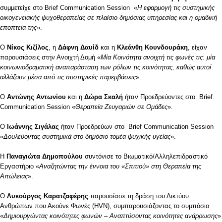
συμμετείχε στο Brief Communication Session «
Η εφαρμογή τις συστημικής
οικογενειακής ψυχοθεραπείας σε πλαίσιο δημόσιας υπηρεσίας και η ομαδική
εποπτεία της
».
Ο
Νίκος Κιζίλος
, η
Δάφνη Δαυίδ
και η
Κλεάνθη Κουνδουράκη
, είχαν
παρουσιάσεις στην Ανοιχτή Δομή «
Μία Κοινότητα ανοιχτή τις φωνές τις: μία
κοινωνιοδραματική αναπαράσταση των ρόλων τις κοινότητας, καθώς αυτοί
αλλάζουν μέσα από τις συστημικές παρεμβάσεις
».
Ο
Αντώνης Αντωνίου
και η
Δώρα Σκαλή
ήταν Προεδρεύοντες στο Brief
Communication Session «
Θεραπεία Ζευγαριών σε Ομάδες
».
Ο
Ιωάννης Σιγάλας
ήταν Προεδρεύων στο Brief Communication Session
«
Δουλεύοντας συστημικά στο δημόσιο τομέα ψυχικής υγείας
».
Η
Παναγιώτα Δημοπούλου
συντόνισε το Βιωματικό/Αλληλεπιδραστικό
Εργαστήριο «
Αναζητώντας την έννοια του «Σπιτιού» στη Θεραπεία της
Απώλειας
».
Ο
Λυκούργος Καρατζαφέρης
παρουσίασε τη δράση του Δικτύου
Ανθρώπων που Ακούνε Φωνές (HVN), συμπαρουσιάζοντας το συμπόσιο
«
Δημιουργώντας κοινότητες φωνών – Αναπτύσοντας κοινότητες ανάρρωσης
»