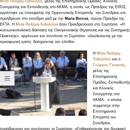
Μίνα Πολέμη-Τοδούλου
, μέλος της Επιστημονικής Ομάδας, Κλινικός
Συνεργάτης και Εκπαιδευτής στο ΑΚΜΑ, η οποία, ως Πρόεδρος της ΕΘΟΣ,
εργάστηκε ως επικεφαλής της Οργανωτικής Επιτροπής του Συνεδρίου και
προήδρευσε στο συνέδριο μαζί με την
Maria Borcsa
, πρώην Πρόεδρο της
EFTA. Η
Μίνα Πολέμη-Τοδούλου
ήταν Προεδρεύουσα στο Συμπόσιο «
Η
κοινωνικοπολιτική διάσταση της Οικογενειακής Θεραπείας και της Συστημικής
Πρακτικής
», οργάνωσε και συντόνισε το Συμπόσιο «
Δουλεύοντας με την
προσφυγική κρίση: διατηρώντας την ελπίδα
».
Η
Μίνα Πολέμη-
Τοδούλου
και ο
Γιώργος Γουρνάς
,
μέλος της
Επιστημονικής
Ομάδας, Εκπαιδευτής
και Κλινικός
Συνεργάτης στο
ΑΚΜΑ, ο οποίος
συμμετείχε στην
Επιστημονική
Επιτροπή του
Συνεδρίου,
προήδρευσαν και συντόνισαν το Συμπόσιο «
Ενθαρρύνοντας την δυναμική