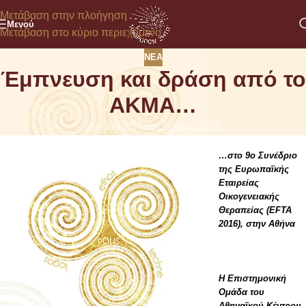
Μετάβαση στην πλοήγηση
Μενού
Μετάβαση στο κύριο περιεχόμενο
ΝΈΑ
Έμπνευση και δράση από το
ΑΚΜΑ…
Ενεργό 25 Νοεμβρίου, 2016
…στο
9o Συνέδριο
της Ευρωπαϊκής
Εταιρείας
Οικογενειακής
Θεραπείας (
EFTA
2016)
,
στην Αθήνα
Η Επιστημονική
Ομάδα του
Αθηναϊκού Κέντρου