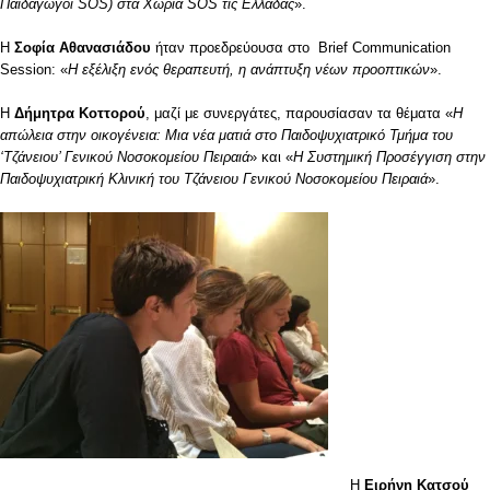
Παιδαγωγοί SOS) στα Χωριά SOS τις Ελλάδας
».
Η
Σοφία Αθανασιάδου
ήταν προεδρεύουσα στο Brief Communication
Session: «
Η εξέλιξη ενός θεραπευτή, η ανάπτυξη νέων προοπτικών
».
Η
Δήμητρα Κοττορού
, μαζί με συνεργάτες, παρουσίασαν τα θέματα «
Η
απώλεια στην οικογένεια: Μια νέα ματιά στο Παιδοψυχιατρικό Τμήμα του
‘Τζάνειου’ Γενικού Νοσοκομείου Πειραιά
» και «
Η Συστημική Προσέγγιση στην
Παιδοψυχιατρική Κλινική του Τζάνειου Γενικού Νοσοκομείου Πειραιά
».
Η
Ειρήνη Κατσού