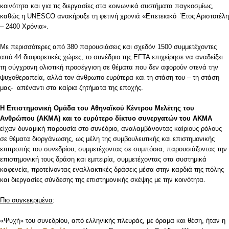
κοινότητα και για τις διεργασίες στα κοινωνικά συστήματα παγκοσμίως,
καθώς η UNESCO ανακήρυξε τη φετινή χρονιά «Επετειακό Έτος Αριστοτέλη
– 2400 Χρόνια».
Με περισσότερες από 380 παρουσιάσεις και σχεδόν 1500 συμμετέχοντες
από 44 διαφορετικές χώρες, το συνέδριο της EFTA επιχείρησε να αναδείξει
τη σύγχρονη ολιστική προσέγγιση σε θέματα που δεν αφορούν στενά την
ψυχοθεραπεία, αλλά τον άνθρωπο ευρύτερα και τη στάση του – τη στάση
μας- απέναντι στα καίρια ζητήματα της εποχής.
Η Επιστημονική Ομάδα του Αθηναϊκού Κέντρου Μελέτης του
Ανθρώπου (ΑΚΜΑ) και το ευρύτερο δίκτυο συνεργατών του ΑΚΜΑ
είχαν δυναμική παρουσία στο συνέδριο, αναλαμβάνοντας καίριους ρόλους
σε θέματα διοργάνωσης, ως μέλη της συμβουλευτικής και επιστημονικής
επιτροπής του συνεδρίου, συμμετέχοντας σε συμπόσια, παρουσιάζοντας την
επιστημονική τους δράση και εμπειρία, συμμετέχοντας στα συστημικά
καφενεία, προτείνοντας εναλλακτικές δράσεις μέσα στην καρδιά της πόλης
και διεργασίες σύνδεσης της επιστημονικής σκέψης με την κοινότητα.
Πιο συγκεκριμένα
:
«Ψυχή» του συνεδρίου, από ελληνικής πλευράς, με όραμα και θέση, ήταν η