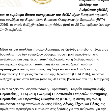
Μελέτης του
Ανθρώπου (ΑΚΜΑ)
και το ευρύτερο δίκτυο συνεργατών του ΑΚΜΑ
είχαν δυναμική παρουσία
στο συνέδριο της Ευρωπαϊκής Εταιρείας Οικογενειακής Θεραπείας (EFTA
2016), το οποίο διεξήχθη φέτος στην Αθήνα (από τις 28 Σεπτεμβρίου έως την
1η Οκτωβρίου).
Μέσα σε μια ασύλληπτη πολυπλοκότητα, σε διεθνές επίπεδο, απέναντι σε
δυσκολίες που δεν γνωρίζουν σύνορα, η συστημική προσέγγιση στα
ανθρώπινα και στην θεραπευτική διαδικασία και η διεθνής κοινότητα
συστημικών ψυχοθεραπευτών επιχείρησε μια διαδρομή
από το
πρωταρχικό στο πρωτότυπο
, στη διάρκεια του 9oυ Συνεδρίου της
Ευρωπαϊκής Εταιρείας Οικογενειακής Θεραπείας (EFTA 2016), το οποίο
διεξήχθη φέτος στην Αθήνα (από τις 28 Σεπτεμβρίου έως την 1η Οκτωβρίου).
Στο συνέδριο που διοργάνωσαν η
Ευρωπαϊκή Εταιρεία Οικογενειακής
Θεραπείας (EFTA)
και η
Ελληνική Ομοσπονδία Εταιρειών Συστημικής
Θεραπείας και Θεραπείας Οικογένειας (ΕΘΟΣ)
, η συστημική σκέψη
συνάντησε τις Αριστοτελικές έννοιες
Ήθος, Λόγος, Τέχνη και Πόλις
, ως
αρχές που προσφέρουν έμπνευση στις δράσεις για τον άνθρωπο, για την