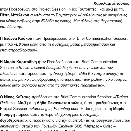
Χαραλαμπόπουλος
ήταν Προεδρεύων στο Project Session «Νέες Ταυτότητες» και μαζί με την
Πέπη Μπελέκου
συντόνισαν το Εργαστήριο: «
Δουλεύοντας με οικογένειες
και νέους ενήλικες στην Ελλάδα τις κρίσης. Μια αλλαγή στη Θεραπευτική
κατεύθυνση
».
Η
Ιωάννα Κούκου
ήταν Προεδρεύουσα στο Brief Communication Session,
με τίτλο «
Εθισμοί μέσα από τη συστημική ματιά: μετασχηματισμοί και
επαναπροσδιορισμοί
».
Η
Μαρία Καρποδίνη
ήταν Προεδρεύουσα στο Brief Communication
Session: «
Τα οικογενειακά δυναμικά διαμέσου των γενεών και των
πλαισίων
» και παρουσίασε την Ανοιχτή Δομή: «
Μία Κοινότητα ανοιχτή τις
φωνές τις: μία κοινωνιοδραματική αναπαράσταση των ρόλων τις κοινότητας,
καθώς αυτοί αλλάζουν μέσα από τις συστημικές παρεμβάσεις
».
Ο
Νίκος Καΐτσας
προήδρευσε στο Brief Communication Session: «
Πλαίσια
Παιδι
ών». Μαζί με τη
Λήδα Παναγιωτοπούλου
, ήταν προεδρεύοντες στο
Project Session: «
Parenting in, Parenting out
». Επίσης, μαζί με τη
Μαρία
Γιούργη
παρουσίασαν το θέμα «
Η χρήση μιας συστημικής
ψυχοθεραπευτικής προσέγγισης για την ανάπτυξη τις λειτουργικού προτύπου
οικογενειών μεταξύ των Γονεϊκών Εικόνων SOS (Μητέρες – Θείες –