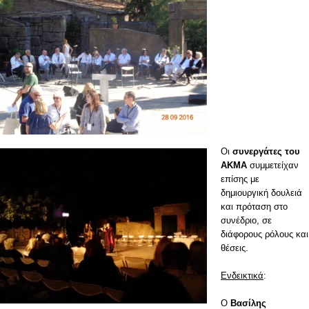
Οι
συνεργάτες του
ΑΚΜΑ
συμμετείχαν
επίσης με
δημιουργική δουλειά
και πρόταση στο
συνέδριο, σε
διάφορους ρόλους και
θέσεις.
Ενδεικτικά
:
Ο
Βασίλης