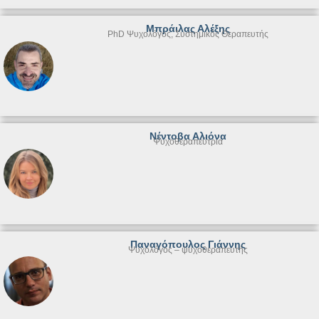
Μπράιλας Αλέξης
PhD Ψυχολόγος, Συστημικός Θεραπευτής
Νέντοβα Αλιόνα
Ψυχοθεραπεύτρια
Παναγόπουλος Γιάννης
Ψυχολόγος – ψυχοθεραπευτής