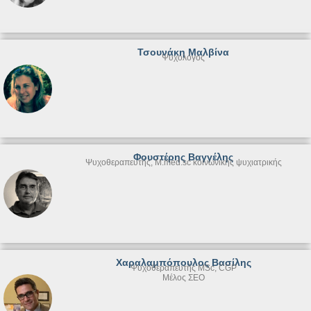
Τσουνάκη Μαλβίνα
Ψυχολόγος
Φουστέρης Βαγγέλης
Ψυχοθεραπευτής, M.med.sc κοινωνικής ψυχιατρικής
Χαραλαμπόπουλος Βασίλης
Ψυχοθεραπευτής MSc, CGP
Μέλος ΣΕΟ