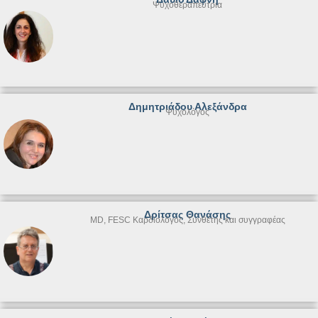
Ψυχοθεραπεύτρια
Δημητριάδου Αλεξάνδρα
Ψυχολόγος
Δρίτσας Θανάσης
MD, FESC Καρδιολόγος, Συνθέτης και συγγραφέας