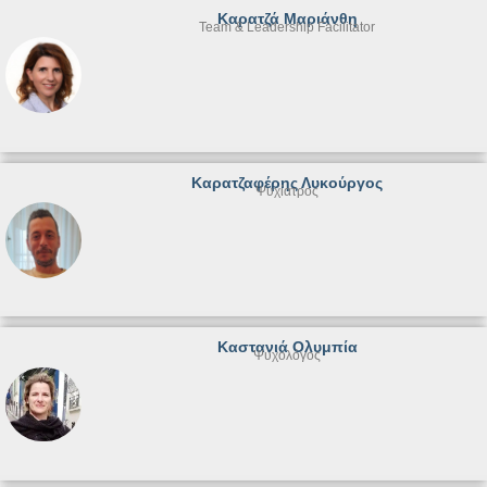
Καρατζά Μαριάνθη
Team & Leadership Facilitator
Καρατζαφέρης Λυκούργος
Ψυχίατρος
Καστανιά Ολυμπία
Ψυχολόγος