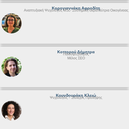
Κορογιαννάκη Αφροδίτη
Αναπτυξιακή Ψυχολόγος MSc- Συστημική Θεραπεύτρια Οικογένειας
Κοττορού Δήμητρα
Παιδοψυχίατρος
Μέλος ΣΕΟ
Κουνδουράκη Κλειώ
Ψυχολόγος – Στέλεχος Πρόληψης