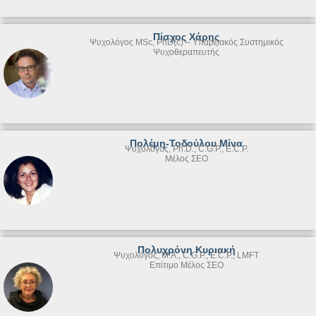
Πίσχος Χάρης
Ψυχολόγος MSc, PhD(c) – Υπαρξιακός Συστημικός
Ψυχοθεραπευτής
Πολέμη-Τοδούλου Μίνα
Ψυχολόγος, Ph.D., C.G.P., E.C.P.
Μέλος ΣΕΟ
Πολυχρόνη Κυριακή
Ψυχολόγος, M.A., C.G.P., E.C.P., LMFT
Επίτιμο Μέλος ΣΕΟ