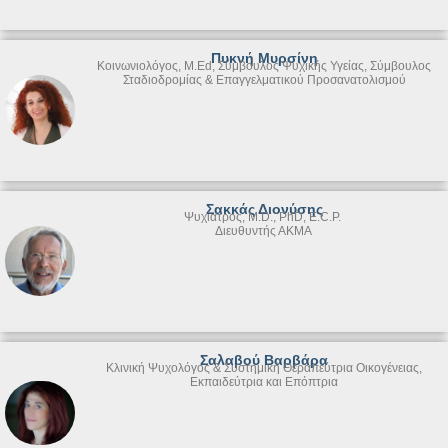
Πυκνή Μυρσίνη
Κοινωνιολόγος, M.Ed, Σύμβουλος Ψυχικής Υγείας, Σύμβουλος
Σταδιοδρομίας & Επαγγελματικού Προσανατολισμού
Σακκάς Διονύσης
Ψυχίατρος, M.D., PhD, E.C.P.
Διευθυντής ΑΚΜΑ
Σαλαβού Βαρβάρα
Κλινική Ψυχολόγος & Συστημική Θεραπεύτρια Οικογένειας,
Εκπαιδεύτρια και Επόπτρια