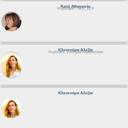
Κατή Αθανασία
Ψυχολόγος – Μ.Α., ECP
Κλεισούρα Αλεξία
Ψυχίατρος, Συστημική θεραπεύτρια
Κλεισούρα Αλεξια