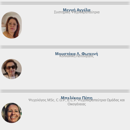
Μεννή Αγγέλα
Συστημική Ψυχοθεραπεύτρια
Μουστάκα Λ. Φωτεινή
Κοινωνική Λειτουργός
Μπελέκου Πέπη
Ψυχολόγος MSc, C.G.P., E.C.P. Ψυχοθεραπεύτρια Ομάδας και
Οικογένειας