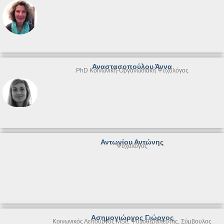
Αναστασοπούλου Άννα
PhD Κοινωνική-Οργανωσιακή Ψυχολόγος
Αντωνίου Αντώνης
Ψυχολόγος
Ασημογιώργος Γιώργος
Κοινωνικός Λειτουργός MSc, Ψυχοθεραπευτής, Σύμβουλος