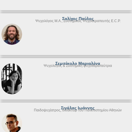
Σαλίχος Παύλος
Ψυχολόγος M.A., Συστημικός Ψυχοθεραπευτής E.C.P.
Σεμιτέκολο Μαριαλένα
Ψυχολόγος & Συστημική ψυχοθεραπεύτρια
Σιγάλας Ιωάννης
Παιδοψυχίατρος, διδάκτωρ του Πανεπιστημίου Αθηνών