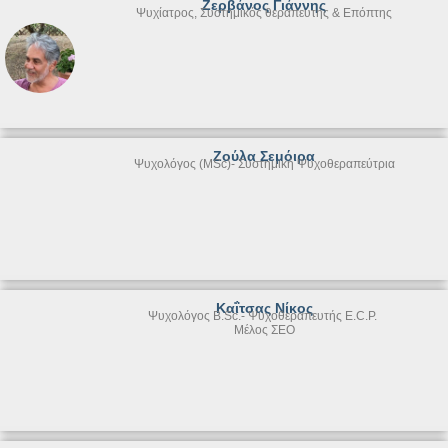
Ζερβάνος Γιάννης
Ψυχίατρος, Συστημικός θεραπευτής & Επόπτης
Ζούλα Σεμόιρα
Ψυχολόγος (MSc)- Συστημική Ψυχοθεραπεύτρια
Καΐτσας Νίκος
Ψυχολόγος Β.Sc.- Ψυχοθεραπευτής E.C.P.
Μέλος ΣΕΟ