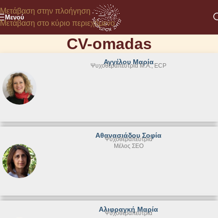
Μετάβαση στην πλοήγηση
Μενού
Μετάβαση στο κύριο περιεχόμενο
CV-omadas
Αγγέλου Μαρία
Ψυχοθεραπεύτρια Μ.Α., ECP
Αθανασιάδου Σοφία
Ψυχοθεραπεύτρια
Μέλος ΣΕΟ
Αλιφραγκή Μαρία
Ψυχοθεραπεύτρια