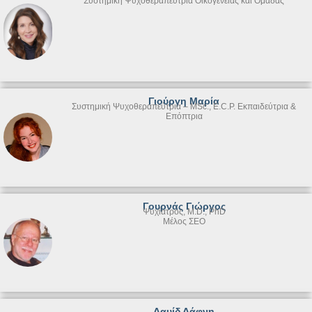
Συστημική Ψυχοθεραπεύτρια Οικογένειας και Ομάδας
Γιούργη Μαρία
Συστημική Ψυχοθεραπεύτρια – MSc., E.C.P. Εκπαιδεύτρια &
Επόπτρια
Γουρνάς Γιώργος
Ψυχίατρος, M.D., PhD
Μέλος ΣΕΟ
Δαυίδ Δάφνη