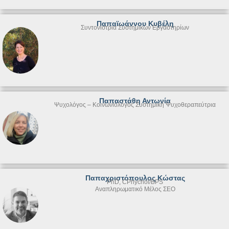
Παπαϊωάννου Κυβέλη
Συντονίστρια Συστημικών Εργαστηρίων
Παπαστάθη Αντωνία
Ψυχολόγος – Κοινωνιολόγος Συστημική Ψυχοθεραπεύτρια
Παπαχριστόπουλος Κώστας
PhD, CPhychol/BPS
Αναπληρωματικό Μέλος ΣΕΟ