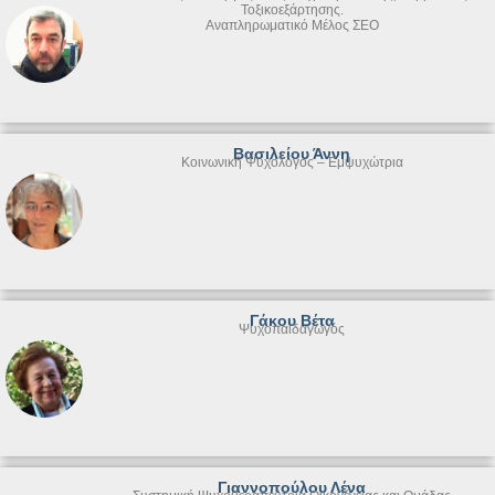
Τοξικοεξάρτησης.
Αναπληρωματικό Μέλος ΣΕΟ
Βασιλείου Άννη
Κοινωνική Ψυχολόγος – Εμψυχώτρια
Γάκου Βέτα
Ψυχοπαιδαγωγός
Γιαννοπούλου Λένα