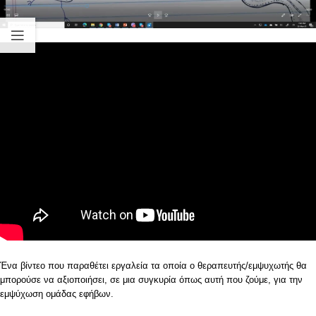
Ένα βίντεο που παραθέτει εργαλεία τα οποία ο θεραπευτής/εμψυχωτής θα
μπορούσε να αξιοποιήσει, σε μια συγκυρία όπως αυτή που ζούμε, για την
εμψύχωση ομάδας εφήβων.