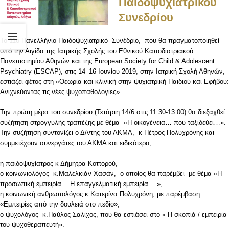
Παιδοψυχιατρικού
Συνεδρίου
Το 11ο Πανελλήνιο Παιδοψυχιατρικό Συνέδριο, που θα πραγματοποιηθεί
υπό την Αιγίδα της Ιατρικής Σχολής του Εθνικού Καποδιστριακού
Πανεπιστημίου Αθηνών και της European Society for Child & Adolescent
Psychiatry (ESCAP), στις 14–16 Ιουνίου 2019, στην Ιατρική Σχολή Αθηνών,
εστιάζει φέτος στη «Θεωρία και κλινική στην ψυχιατρική Παιδιού και Εφήβου:
Ανιχνεύοντας τις νέες ψυχοπαθολογίες».
Την πρώτη μέρα του συνεδρίου (Τετάρτη 14/6 στις 11:30-13:00) θα διεξαχθεί
συζήτηση στρογγυλής τραπέζης με θέμα «Η οικογένεια… που ταξιδεύει…».
Την συζήτηση συντονίζει ο Δ/ντης του ΑΚΜΑ, κ Πέτρος Πολυχρόνης και
συμμετέχουν συνεργάτες του ΑΚΜΑ και ειδικότερα,
η παιδοψυχίατρος κ Δήμητρα Κοττορού,
ο κοινωνιολόγος κ.Μαλελκιάν Χασάν, ο οποίος θα παρέμβει με θέμα «Η
προσωπική εμπειρία… Η επαγγελματική εμπειρία …»,
η κοινωνική ανθρωπολόγος κ.Κατερίνα Πολυχρόνη, με παρέμβαση
«Εμπειρίες από την δουλειά στο πεδίο»,
ο ψυχολόγος κ.Παύλος Σαλίχος, που θα εστιάσει στο « Η σκοπιά / εμπειρία
του ψυχοθεραπευτή».