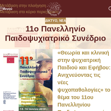
Μετάβαση στην πλοήγηση
Μενού
Μετάβαση στο κύριο περιεχόμενο
ΔΊΚΤΥΟ
,
ΝΈΑ
11ο Πανελληνίο
Παιδοψυχιατρικό Συνέδριο
Ενεργό 14 Μαΐου, 2019
«Θεωρία και κλινική
στην ψυχιατρική
Παιδιού και Εφήβου:
Ανιχνεύοντας τις
νέες
ψυχοπαθολογίες» το
θέμα του 11ου
Πανελληνίου