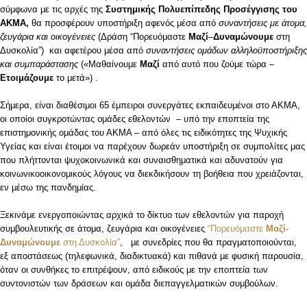
σύμφωνα με τις αρχές της
Συστημικής Πολυεπίπεδης Προσέγγισης του
ΑΚΜΑ,
θα προσφέρουν υποστήριξη αφενός μέσα από
συναντήσεις με άτομα,
ζευγάρια και οικογένειες
(Δράση “Πορευόμαστε
Μαζί
–
Δυναμώνουμε
στη
Δυσκολία”) και αφετέρου μέσα από
συναντήσεις ομάδων αλληλοϋποστήριξης
και συμπαράστασης
(«Μαθαίνουμε
Μαζί
από αυτό που ζούμε τώρα –
Ετοιμάζουμε
το μετά») .
Σήμερα, είναι διαθέσιμοι 65 έμπειροι συνεργάτες εκπαιδευμένοι στο ΑΚΜΑ,
οι οποίοι συγκροτώντας ομάδες εθελοντών – υπό την εποπτεία της
επιστημονικής ομάδας του ΑΚΜΑ – από όλες τις ειδικότητες της Ψυχικής
Υγείας και είναι έτοιμοι να παρέχουν δωρεάν υποστήριξη σε συμπολίτες μας
που πλήττονται ψυχοκοινωνικά και συναισθηματικά και αδυνατούν για
κοινωνικοοικονομικούς λόγους να διεκδικήσουν τη βοήθεια που χρειάζονται,
εν μέσω της πανδημίας.
Ξεκινάμε ενεργοποιώντας αρχικά το δίκτυο των εθελοντών για παροχή
συμβουλευτικής σε άτομα, ζευγάρια και οικογένειες
“Πορευόμαστε
Μαζί-
Δυναμώνουμε
στη Δυσκολία”
, με συνεδρίες που θα πραγματοποιούνται,
εξ αποστάσεως (τηλεφωνικά, διαδικτυακά) και πιθανά με φυσική παρουσία,
όταν οι συνθήκες το επιτρέψουν, από ειδικούς με την εποπτεία των
συντονιστών των δράσεων και ομάδα διεπαγγελματικών συμβούλων.