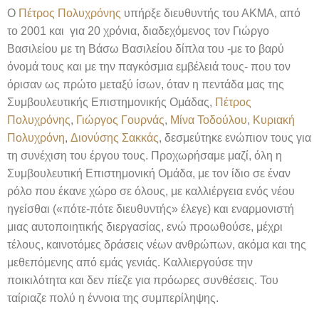
Ο
Πέτρος Πολυχρόνης
υπήρξε διευθυντής του ΑΚΜΑ, από
το 2001 και για 20 χρόνια, διαδεχόμενος τον Γιώργο
Βασιλείου με τη Βάσω Βασιλείου δίπλα του -με το βαρύ
όνομά τους και με την παγκόσμια εμβέλειά τους- που τον
όρισαν ως πρώτο μεταξύ ίσων, όταν η πεντάδα μας της
Συμβουλευτικής Επιστημονικής Ομάδας,
Πέτρος
Πολυχρόνης
,
Γιώργος Γουρνάς
,
Μίνα Τοδούλου
,
Κυριακή
Πολυχρόνη
,
Διονύσης Σακκάς
, δεσμεύτηκε ενώπιον τους για
τη συνέχιση του έργου τους. Προχωρήσαμε μαζί, όλη η
Συμβουλευτική Επιστημονική Ομάδα, με τον ίδιο σε έναν
ρόλο που έκανε χώρο σε όλους, με καλλιέργεια ενός νέου
ηγείσθαι («πότε-πότε διευθυντής» έλεγε) και εναρμονιστή
μιας αυτοποιητικής διεργασίας, ενώ προωθούσε, μέχρι
τέλους, καινοτόμες δράσεις νέων ανθρώπων, ακόμα και της
μεθεπόμενης από εμάς γενιάς. Καλλιεργούσε την
ποικιλότητα και δεν πίεζε για πρόωρες συνθέσεις. Του
ταίριαζε πολύ η έννοια της συμπερίληψης.